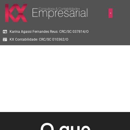
Karina Agassi Fernandes Reus: CRC/SC 037814/O
KX Contabilidade: CRC/SC 010362/O
O que